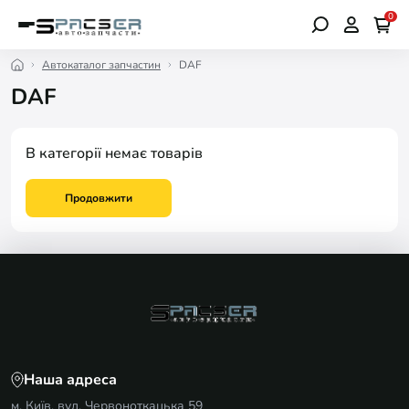
0
Автокаталог запчастин
DAF
DAF
В категорії немає товарів
Продовжити
Наша адреса
м. Київ, вул. Червоноткацька 59